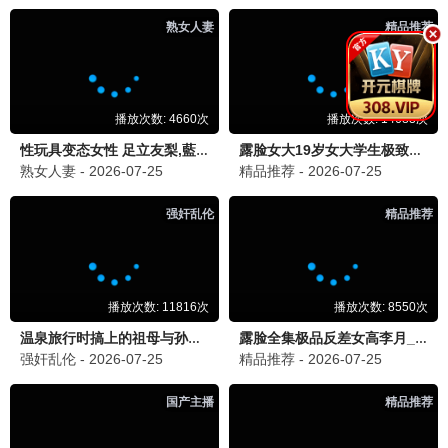
乘风2026
2026 · EP12
女团/舞台
姐姐们舞台炸裂
9.8